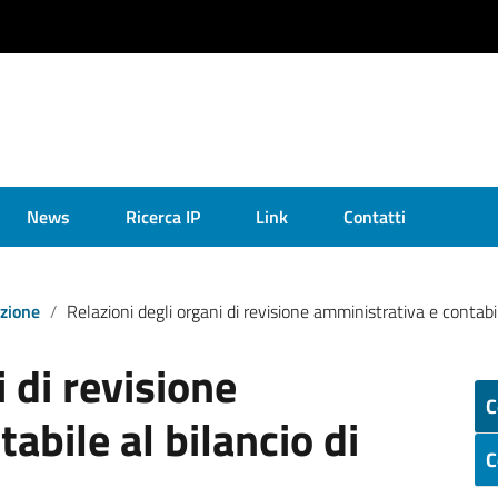
News
Ricerca IP
Link
Contatti
azione
Relazioni degli organi di revisione amministrativa e contabile
 di revisione
C
abile al bilancio di
C