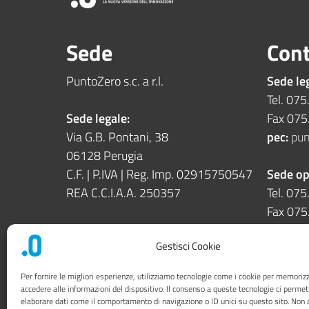
Sede
Cont
PuntoZero s.c. a r.l.
Sede le
Tel. 07
Sede legale:
Fax 07
Via G.B. Pontani, 38
pec:
pun
06128 Perugia
C.F. | P.IVA | Reg. Imp. 02915750547
Sede op
REA C.C.I.A.A. 250357
Tel. 07
Fax 07
Sede operativa:
Gestisci Cookie
Via Enrico dal Pozzo snc
06126 Perugia
Per fornire le migliori esperienze, utilizziamo tecnologie come i cookie per memoriz
accedere alle informazioni del dispositivo. Il consenso a queste tecnologie ci permet
elaborare dati come il comportamento di navigazione o ID unici su questo sito. Non 