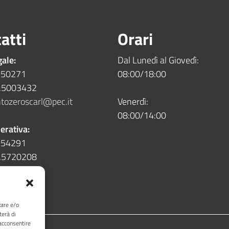
atti
Orari
gale:
Dal Lunedì al Giovedì:
5.50271
08:00/18:00
5.5003432
tozeroscarl@pec.it
Venerdì:
08:00/14:00
erativa:
5.54291
5.5720208
zare e/o
terà di
acconsentire