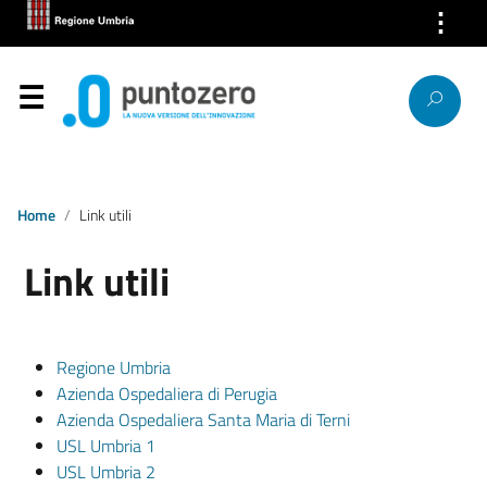
⋮
Chi Siamo
Servizi
Segnalazioni
News
Home
Link utili
Link utili
Ricerca IP
Link
Regione Umbria
Contatti
Azienda Ospedaliera di Perugia
Azienda Ospedaliera Santa Maria di Terni
USL Umbria 1
USL Umbria 2