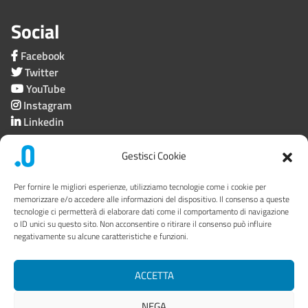
Social
Facebook
Twitter
YouTube
Instagram
Linkedin
Gestisci Cookie
Società trasparente
Per fornire le migliori esperienze, utilizziamo tecnologie come i cookie per
memorizzare e/o accedere alle informazioni del dispositivo. Il consenso a queste
tecnologie ci permetterà di elaborare dati come il comportamento di navigazione
Privacy
o ID unici su questo sito. Non acconsentire o ritirare il consenso può influire
negativamente su alcune caratteristiche e funzioni.
Link utili
Mappa del sito
ACCETTA
Area riservata
NEGA