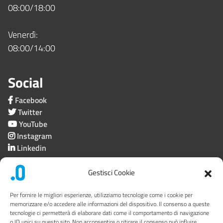
08:00/18:00
Venerdì:
08:00/14:00
Social
Facebook
Twitter
YouTube
Instagram
Linkedin
Gestisci Cookie
Società trasparente
Per fornire le migliori esperienze, utilizziamo tecnologie come i cookie per
memorizzare e/o accedere alle informazioni del dispositivo. Il consenso a queste
tecnologie ci permetterà di elaborare dati come il comportamento di navigazione
Privacy
o ID unici su questo sito. Non acconsentire o ritirare il consenso può influire