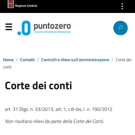
⋮
Chi Siamo
Servizi
Segnalazioni
News
Home
Contatti
Controlli e rilievi sull’amministrazione
Corte dei
conti
Ricerca IP
Corte dei conti
Link
Contatti
art. 31 Dlgs. n. 33/2013; art. 1, c.8-bis, l. n. 190/2012
Non risultano rilievi da parte della Corte dei Conti.