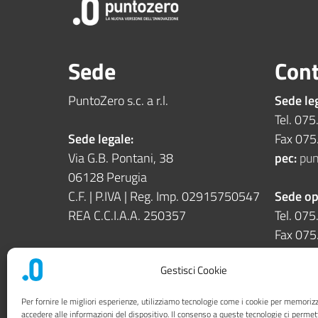
Sede
Cont
PuntoZero s.c. a r.l.
Sede le
Tel. 07
Sede legale:
Fax 07
Via G.B. Pontani, 38
pec:
pun
06128 Perugia
C.F. | P.IVA | Reg. Imp. 02915750547
Sede op
REA C.C.I.A.A. 250357
Tel. 07
Fax 07
Sede operativa:
Gestisci Cookie
Via Enrico dal Pozzo snc
06126 Perugia
Per fornire le migliori esperienze, utilizziamo tecnologie come i cookie per memoriz
accedere alle informazioni del dispositivo. Il consenso a queste tecnologie ci permet