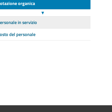
otazione organica
▼
ersonale in servizio
osto del personale