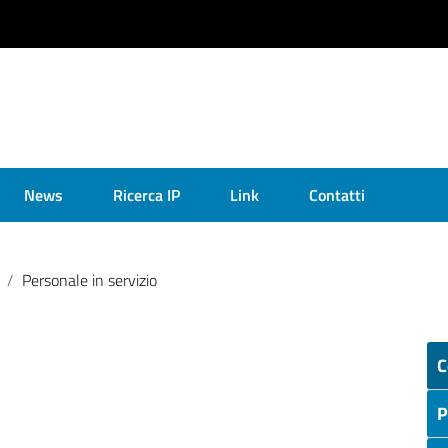
News
Ricerca IP
Link
Contatti
Personale in servizio
C
P