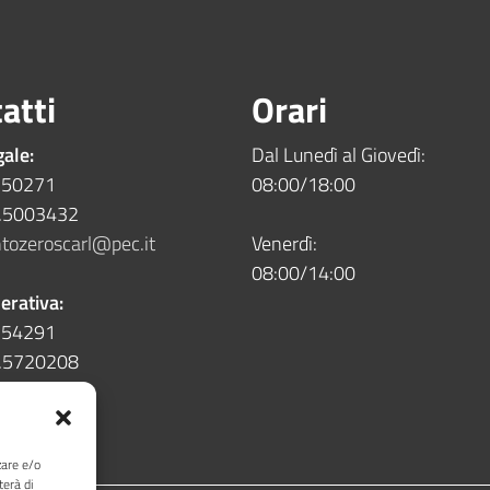
atti
Orari
gale:
Dal Lunedì al Giovedì:
5.50271
08:00/18:00
5.5003432
tozeroscarl@pec.it
Venerdì:
08:00/14:00
erativa:
5.54291
5.5720208
zare e/o
terà di