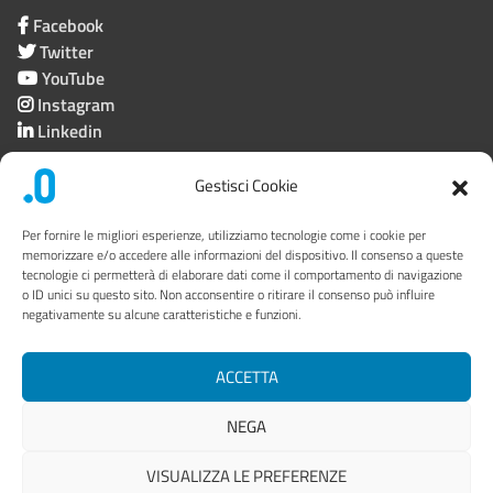
Facebook
Twitter
YouTube
Instagram
Linkedin
Gestisci Cookie
Società trasparente
Per fornire le migliori esperienze, utilizziamo tecnologie come i cookie per
memorizzare e/o accedere alle informazioni del dispositivo. Il consenso a queste
tecnologie ci permetterà di elaborare dati come il comportamento di navigazione
Privacy
o ID unici su questo sito. Non acconsentire o ritirare il consenso può influire
negativamente su alcune caratteristiche e funzioni.
Link utili
Mappa del sito
ACCETTA
Area riservata
NEGA
VISUALIZZA LE PREFERENZE