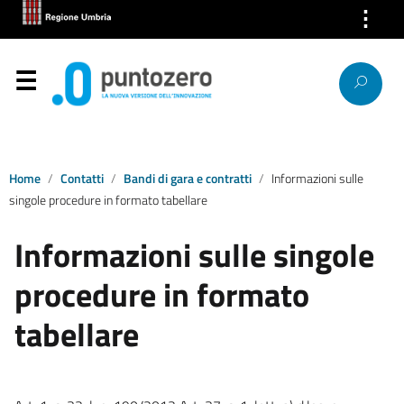
⋮
Chi Siamo
Servizi
Segnalazioni
News
Home
Contatti
Bandi di gara e contratti
Informazioni sulle
singole procedure in formato tabellare
Ricerca IP
Informazioni sulle singole
Link
procedure in formato
Contatti
tabellare