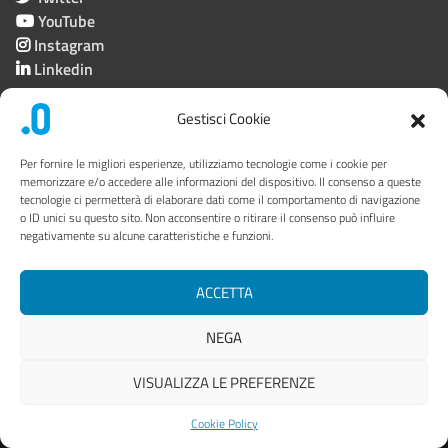
YouTube
Instagram
Linkedin
Gestisci Cookie
Società trasparente
Per fornire le migliori esperienze, utilizziamo tecnologie come i cookie per
memorizzare e/o accedere alle informazioni del dispositivo. Il consenso a queste
tecnologie ci permetterà di elaborare dati come il comportamento di navigazione
Privacy
o ID unici su questo sito. Non acconsentire o ritirare il consenso può influire
negativamente su alcune caratteristiche e funzioni.
Link utili
Mappa del sito
ACCETTA
Area riservata
NEGA
VISUALIZZA LE PREFERENZE
© 2022 - Progettato da Area Comunicazione
> PuntoZero
Cookie Policy