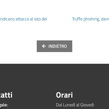
endicano attacco al sito del
Truffe phishing, dann
INDIETRO
atti
Orari
gale:
Dal Lunedì al Giovedì: