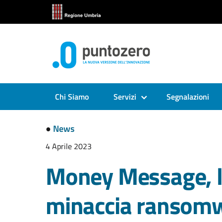
Chi Siamo
Servizi
Segnalazioni
●
News
4 Aprile 2023
Money Message, 
minaccia ransomw