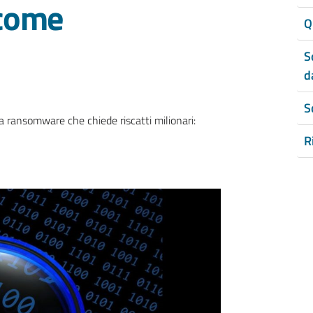
 come
Q
S
d
S
ransomware che chiede riscatti milionari:
R