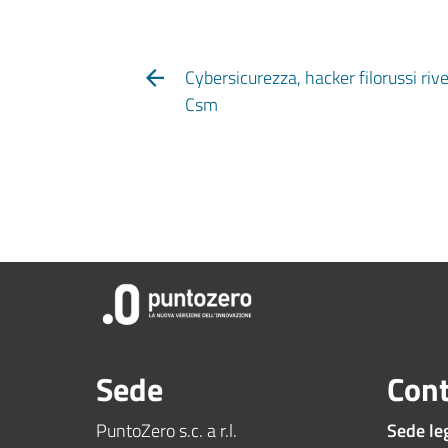
Cybersicurezza, hacker filorussi riv
Csm
Sede
Cont
PuntoZero s.c. a r.l.
Sede le