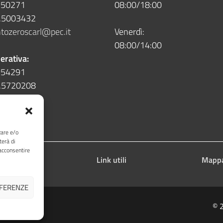
5.50271
08:00/18:00
5.5003432
tozeroscarl@pec.it
Venerdì:
08:00/14:00
erativa:
5.54291
5.5720208
zare e/o
terà di
acconsentire
acy
Link utili
Mappa
EFERENZE
© 