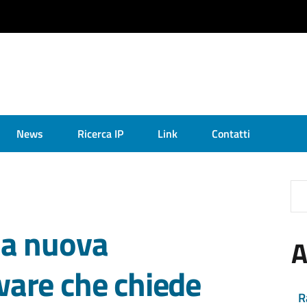
News
Ricerca IP
Link
Contatti
la nuova
A
are che chiede
R