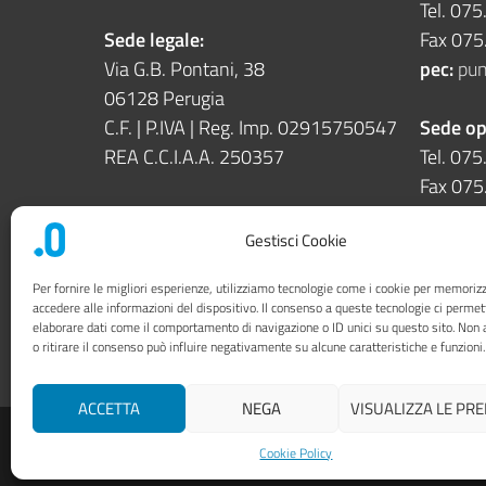
Tel. 07
Sede legale:
Fax 07
Via G.B. Pontani, 38
pec:
pun
06128 Perugia
C.F. | P.IVA | Reg. Imp. 02915750547
Sede op
REA C.C.I.A.A. 250357
Tel. 07
Fax 07
Sede operativa:
Gestisci Cookie
Via Enrico dal Pozzo snc
06126 Perugia
Per fornire le migliori esperienze, utilizziamo tecnologie come i cookie per memoriz
accedere alle informazioni del dispositivo. Il consenso a queste tecnologie ci permet
elaborare dati come il comportamento di navigazione o ID unici su questo sito. Non 
Società trasparente
Priv
o ritirare il consenso può influire negativamente su alcune caratteristiche e funzioni.
ACCETTA
NEGA
VISUALIZZA LE PR
Cookie Policy