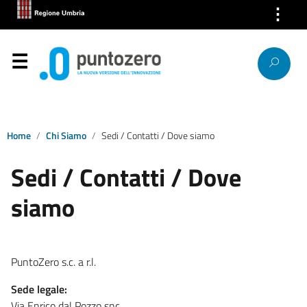
⋮
Chi Siamo
Servizi
Segnalazioni
News
Home
Chi Siamo
Sedi / Contatti / Dove siamo
Sedi / Contatti / Dove
Ricerca IP
siamo
Link
Contatti
PuntoZero s.c. a r.l.
Sede legale:
Via Enrico dal Pozzo snc