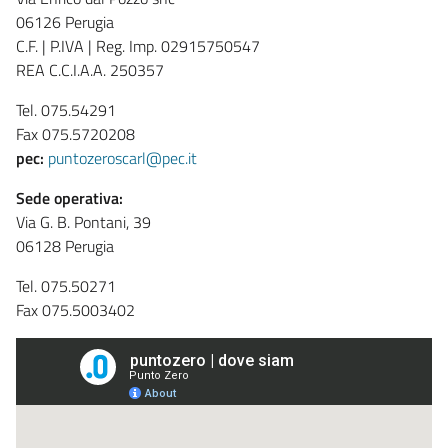
06126 Perugia
C.F. | P.IVA | Reg. Imp. 02915750547
REA C.C.I.A.A. 250357
Tel. 075.54291
Fax 075.5720208
pec:
puntozeroscarl@pec.it
Sede operativa:
Via G. B. Pontani, 39
06128 Perugia
Tel. 075.50271
Fax 075.5003402