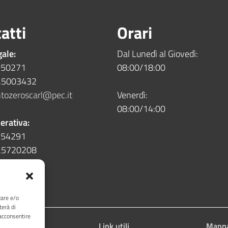
atti
Orari
gale:
Dal Lunedì al Giovedì:
5.50271
08:00/18:00
5.5003432
tozeroscarl@pec.it
Venerdì:
08:00/14:00
erativa:
5.54291
5.5720208
zare e/o
terà di
acconsentire
acy
Link utili
Mappa