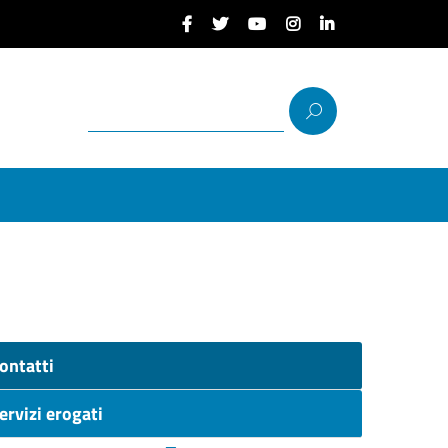
ontatti
ervizi erogati