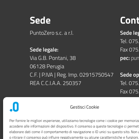
Sede
Cont
PuntoZero s.c. a r.l.
Sede le
Tel. 07
Sede legale:
Fax 07
Via G.B. Pontani, 38
pec:
pun
06128 Perugia
C.F. | P.IVA | Reg. Imp. 02915750547
Sede op
REA C.C.I.A.A. 250357
Tel. 07
Fax 07
Sede operativa:
Gestisci Cookie
Via Enrico dal Pozzo snc
06126 Perugia
Per fornire le migliori esperienze, utilizziamo tecnologie come i cookie per memoriz
accedere alle informazioni del dispositivo. Il consenso a queste tecnologie ci permet
elaborare dati come il comportamento di navigazione o ID unici su questo sito. Non 
Società trasparente
Priv
o ritirare il consenso può influire negativamente su alcune caratteristiche e funzioni.