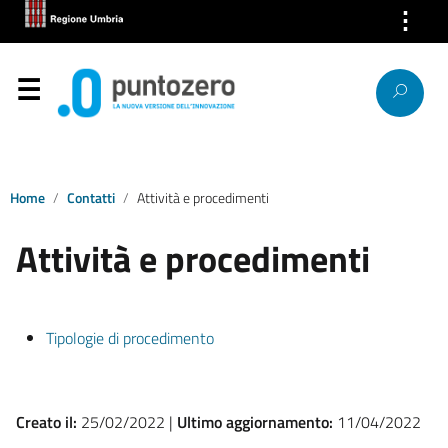
⋮
Chi Siamo
Servizi
Segnalazioni
News
Home
Contatti
Attività e procedimenti
Attività e procedimenti
Ricerca IP
Link
Tipologie di procedimento
Contatti
Creato il:
25/02/2022 |
Ultimo aggiornamento:
11/04/2022