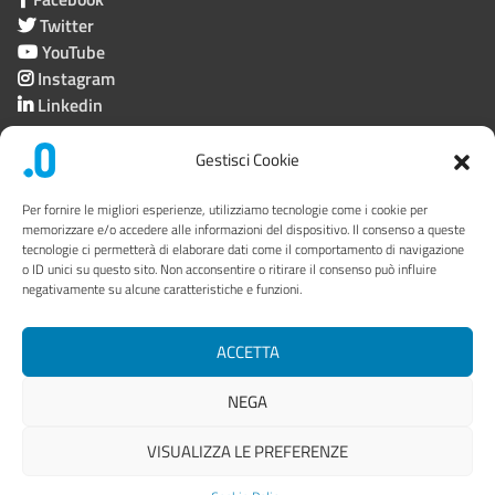
Twitter
YouTube
Instagram
Linkedin
Gestisci Cookie
Società trasparente
Per fornire le migliori esperienze, utilizziamo tecnologie come i cookie per
memorizzare e/o accedere alle informazioni del dispositivo. Il consenso a queste
tecnologie ci permetterà di elaborare dati come il comportamento di navigazione
Privacy
o ID unici su questo sito. Non acconsentire o ritirare il consenso può influire
negativamente su alcune caratteristiche e funzioni.
Link utili
Mappa del sito
ACCETTA
Area riservata
NEGA
VISUALIZZA LE PREFERENZE
© 2022 - Progettato da Area Comunicazione
> PuntoZero