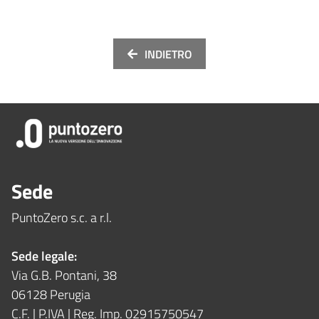
INDIETRO
Sede
PuntoZero s.c. a r.l.
Sede legale:
Via G.B. Pontani, 38
06128 Perugia
C.F. | P.IVA | Reg. Imp. 02915750547