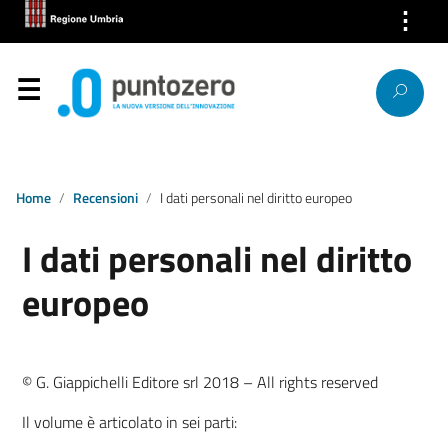
⋮
Chi Siamo
Servizi
Segnalazioni
News
Home
Recensioni
I dati personali nel diritto europeo
I dati personali nel diritto
Ricerca IP
europeo
Link
Contatti
© G. Giappichelli Editore srl 2018 – All rights reserved
Il volume è articolato in sei parti: