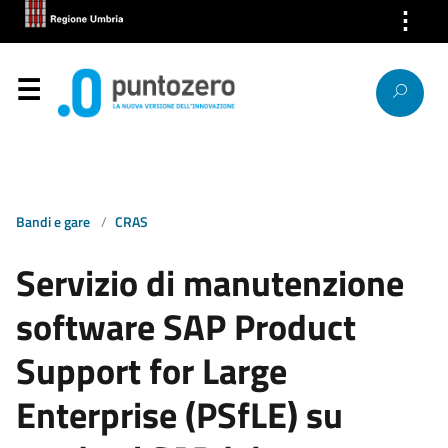
⋮
Chi Siamo
Servizi
Segnalazioni
News
Bandi e gare
CRAS
Ricerca IP
Servizio di manutenzione
Link
software SAP Product
Contatti
Support for Large
Enterprise (PSfLE) su