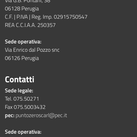
Via G.B. Pontani, 38
06128 Perugia
C.F. | P.IVA | Reg. Imp. 02915750547
REA C.C.I.A.A. 250357
Sede operativa:
Via Enrico dal Pozzo snc
06126 Perugia
Contatti
Sede legale:
Tel. 075.50271
Fax 075.5003432
pec:
puntozeroscarl@pec.it
Sede operativa: