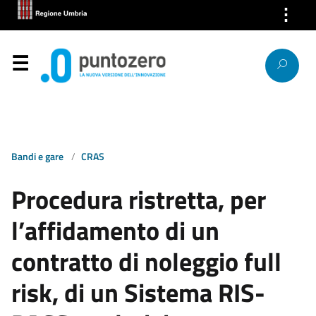
⋮
Chi Siamo
Servizi
Segnalazioni
News
Bandi e gare
CRAS
Ricerca IP
Procedura ristretta, per
Link
l’affidamento di un
Contatti
contratto di noleggio full
risk, di un Sistema RIS-