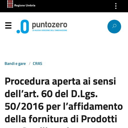
⋮
Chi Siamo
Servizi
Segnalazioni
News
Bandi e gare
CRAS
Ricerca IP
Procedura aperta ai sensi
Link
dell’art. 60 del D.Lgs.
Contatti
50/2016 per l’affidamento
della fornitura di Prodotti