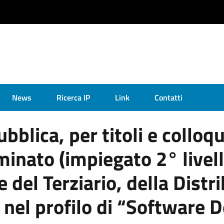
News
Ricerca IP
Link
Contatti
bblica, per titoli e colloq
inato (impiegato 2° livell
del Terziario, della Distri
ni nel profilo di “Software